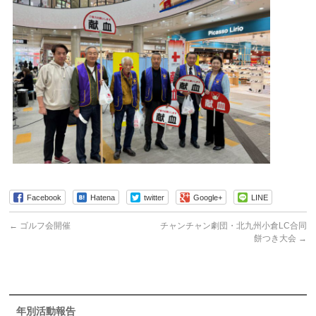
Facebook
Hatena
twitter
Google+
LINE
←
ゴルフ会開催
チャンチャン劇団・北九州小倉LC合同
餅つき大会
→
年別活動報告